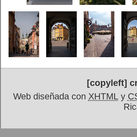
[copyleft] 
Web diseñada con
XHTML
y
C
Ric