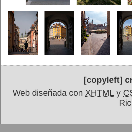
[copyleft] 
Web diseñada con
XHTML
y
C
Ric