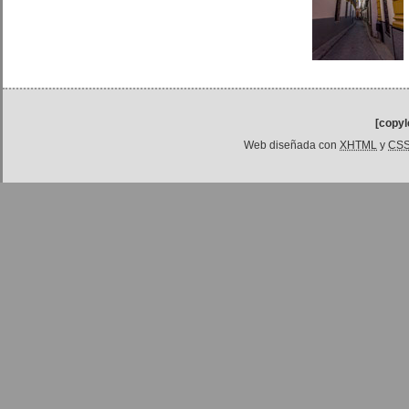
[copyl
Web diseñada con
XHTML
y
CS