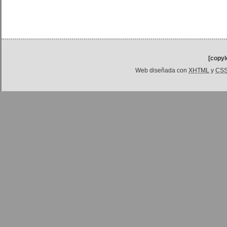
[copyl
Web diseñada con
XHTML
y
CS