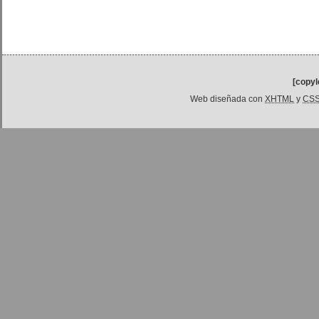
[copyl
Web diseñada con
XHTML
y
CS