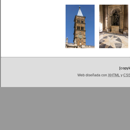
[copyl
Web diseñada con
XHTML
y
CS