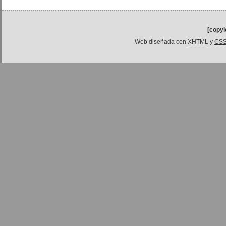
[copyl
Web diseñada con
XHTML
y
CS