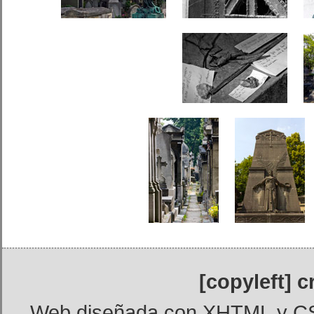
[copyleft] 
Web diseñada con
XHTML
y
C