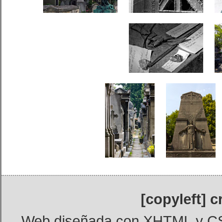
[copyleft] 
Web diseñada con
XHTML
y
C