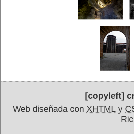
[copyleft] 
Web diseñada con
XHTML
y
C
Ric