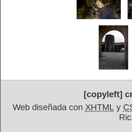
[copyleft] 
Web diseñada con
XHTML
y
C
Ric