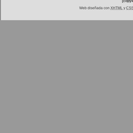
[copyl
Web diseñada con
XHTML
y
CS