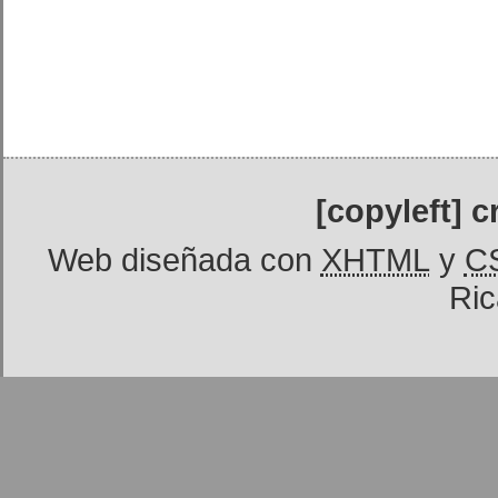
[copyleft] 
Web diseñada con
XHTML
y
C
Ric