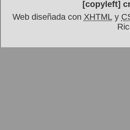
[copyleft] 
Web diseñada con
XHTML
y
C
Ric