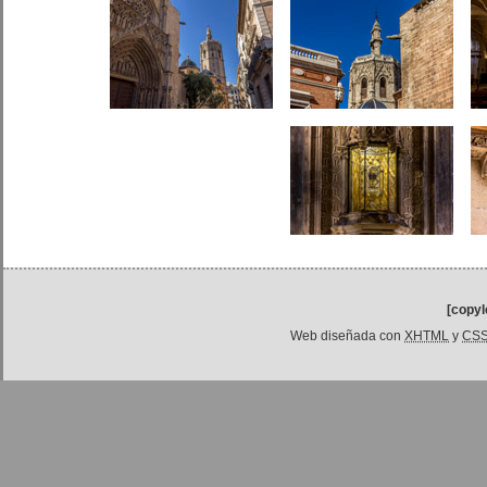
[copyl
Web diseñada con
XHTML
y
CS