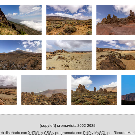
[copyleft] cromavista 2002-2025
eb diseñada con
XHTML
y
CSS
y programada con
PHP
y My
SQL
por Ricardo Mart