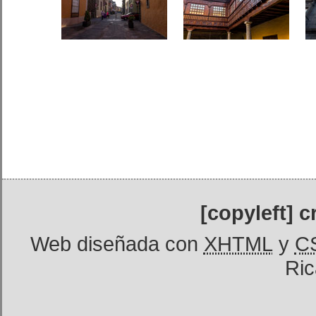
[copyleft] 
Web diseñada con
XHTML
y
C
Ric