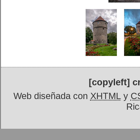
[copyleft] 
Web diseñada con
XHTML
y
C
Ric