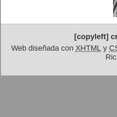
[copyleft] 
Web diseñada con
XHTML
y
C
Ric