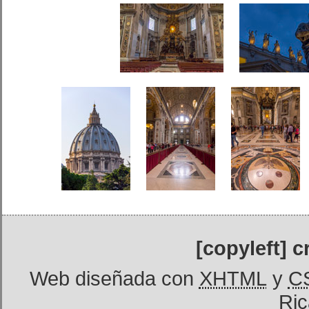
[copyleft] 
Web diseñada con
XHTML
y
C
Ric