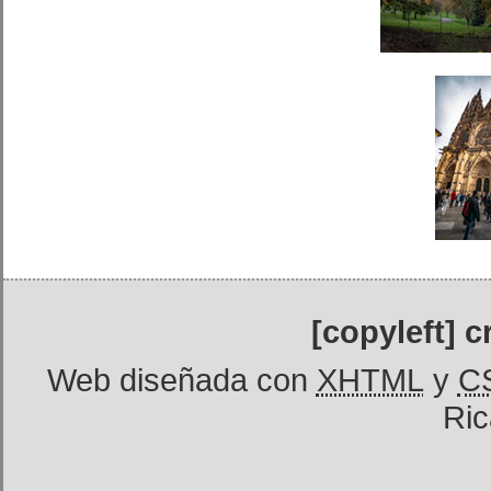
[copyleft] 
Web diseñada con
XHTML
y
C
Ric