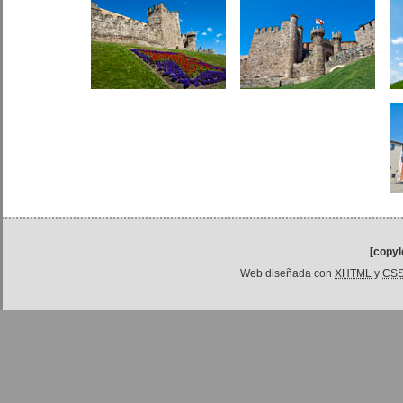
[copyl
Web diseñada con
XHTML
y
CS