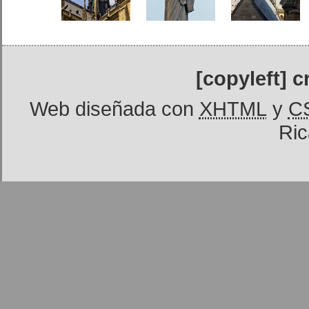
[copyleft] 
Web diseñada con
XHTML
y
C
Ric