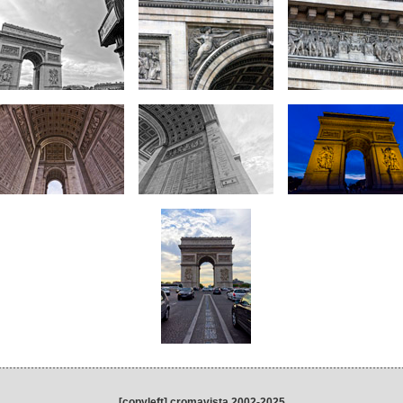
[copyleft] cromavista 2002-2025