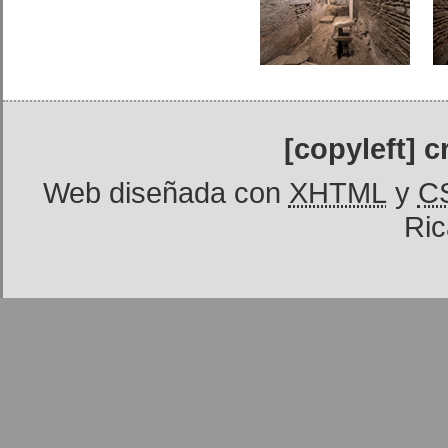
[copyleft] 
Web diseñada con
XHTML
y
C
Ric