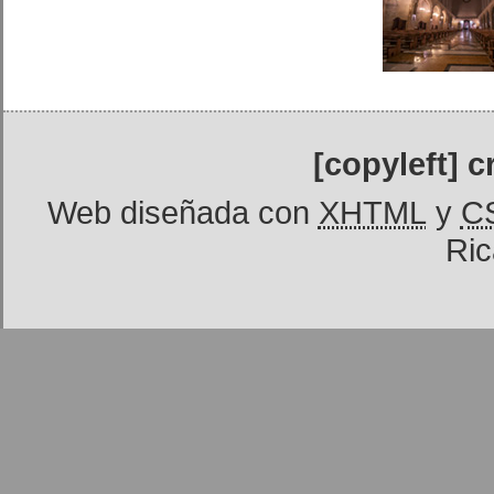
[copyleft] 
Web diseñada con
XHTML
y
C
Ric