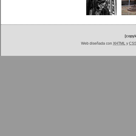
[copyl
Web diseñada con
XHTML
y
CS