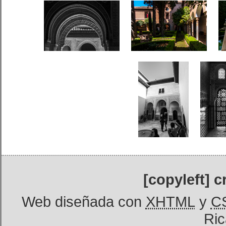
[copyleft] 
Web diseñada con
XHTML
y
C
Ric