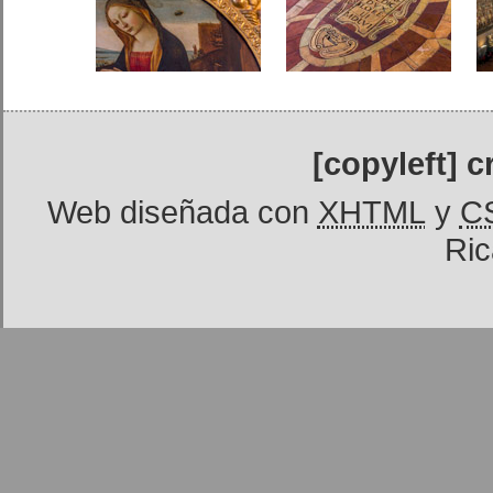
[copyleft] 
Web diseñada con
XHTML
y
C
Ric