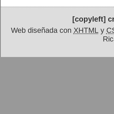
[copyleft] 
Web diseñada con
XHTML
y
C
Ric