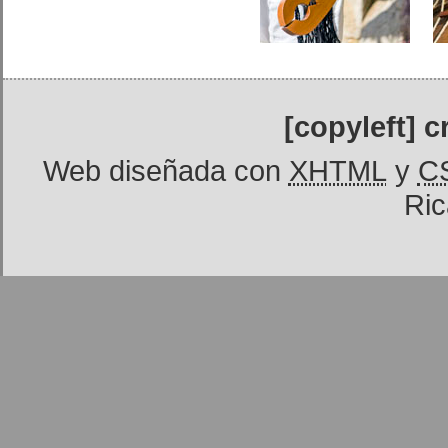
[copyleft] 
Web diseñada con
XHTML
y
C
Ric