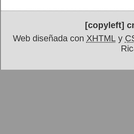
[copyleft] 
Web diseñada con
XHTML
y
C
Ric