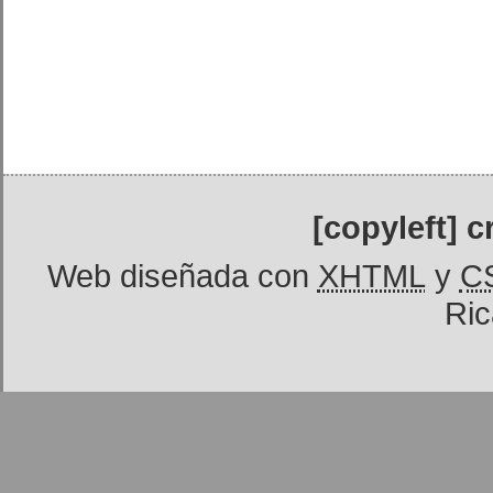
[copyleft] 
Web diseñada con
XHTML
y
C
Ric