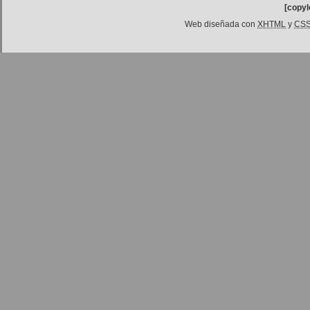
[copyl
Web diseñada con
XHTML
y
CS