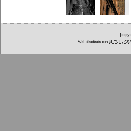
[copyl
Web diseñada con
XHTML
y
CS